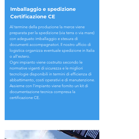
Imballaggio
e spedizione
Certificazione CE
Al termine della produzione la merce viene
preparata per la spedizione (via terra o via mare)
con adeguato imballaggio e stesura di
documenti accompagnatori. Il nostro ufficio di
logistica organizza eventuale spedizione in Italia
o all’estero.
Ogni impianto viene costruito secondo le
normative vigenti di sicurezza e le migliori
tecnologie disponibili in termini di efficienza di
abbattimento, costi operativi e di manutenzione.
Assieme con l’impianto viene fornito un kit di
documentazione tecnica compresa la
certificazione CE.