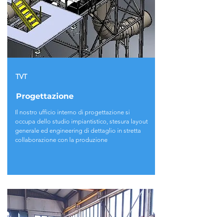
TVT
Progettazione
Il nostro ufficio interno di progettazione si
occupa dello studio impiantistico, stesura layout
generale ed engineering di dettaglio in stretta
collaborazione con la produzione