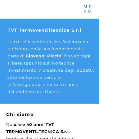
ME
NU
TVT Termoventiltecnica S.r.l
La crescita continua che l'azienda ha
registrato, dalla sua fondazione da
parte di
Giovanni Picciol
fino ad oggi,
si basa appunto sul molteplice
investimento in creatività degli addetti,
strumentazione sempre
all'avanguardia e presa in carico
dei problemi del cliente.
Chi siamo
Da
oltre 40 anni
TVT
TERMOVENTILTECNICA S.r.l.
fornisce alle aziende le migliori