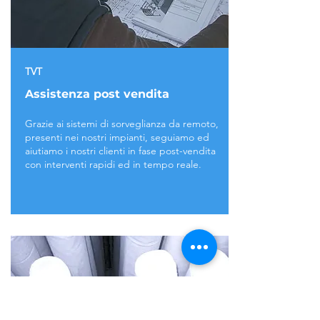
TVT
Assistenza post vendita
Grazie ai sistemi di sorveglianza da remoto,
presenti nei nostri impianti, seguiamo ed
aiutiamo i nostri clienti in fase post-vendita
con interventi rapidi ed in tempo reale.